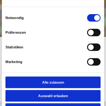
Einwilligungsauswahl
Notwendig
Präferenzen
Kontakt zum VDD
Statistiken
Unsere Kontaktdaten
Verband Deutscher Drogisten e.V.
Marketing
Hinüberstr. 18, 30175 Hannover
0511 999 877 99
0511 999 877 97
post@drogistenverband.de
Alle zulassen
https://drogistenverband.de
Auswahl erlauben